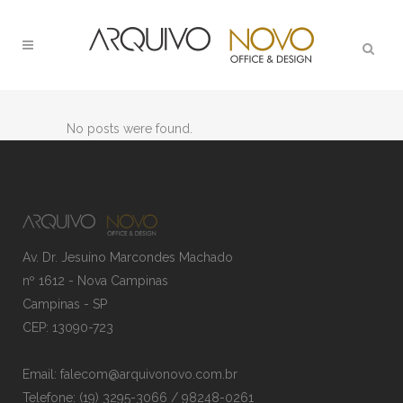
No posts were found.
Av. Dr. Jesuíno Marcondes Machado
nº 1612 - Nova Campinas
Campinas - SP
CEP: 13090-723
Email: falecom@arquivonovo.com.br
Telefone: (19) 3295-3066 / 98248-0261