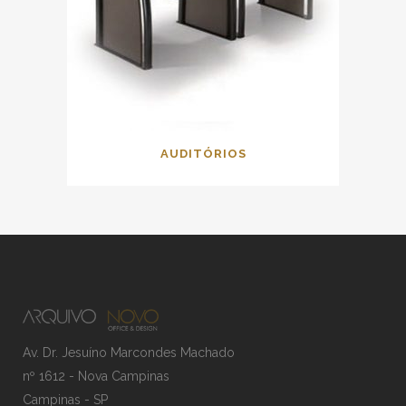
AUDITÓRIOS
Av. Dr. Jesuíno Marcondes Machado
nº 1612 - Nova Campinas
Campinas - SP