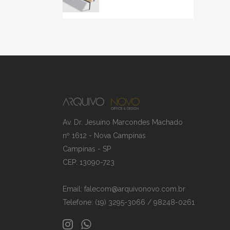
Av. Dr. Jesuíno Marcondes Machado
nº 1612 - Nova Campinas
Campinas - SP
CEP: 13090-723
Email: falecom@arquivonovo.com.br
Telefone: (19) 3295-3066 / 98248-0261