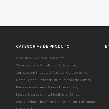
CATEGORIAS DE PRODUTO
E
Assentos
Auditório
Cadeiras
Cadeiras para Escritório
Call-center
Carpete em Placas
Clássicos
Colaborativo
Home Office
Infraestrutura
Mesas de Centro
Mesas de Reunião
Mesas Executivas
Mesas Operacionais
Mobiliário
Office
Piso vinílico
Plataforma de Trabalho
Poltronas