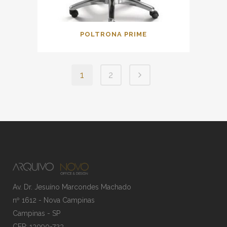
POLTRONA PRIME
1
2
Av. Dr. Jesuíno Marcondes Machado
nº 1612 - Nova Campinas
Campinas - SP
CEP: 13090-723