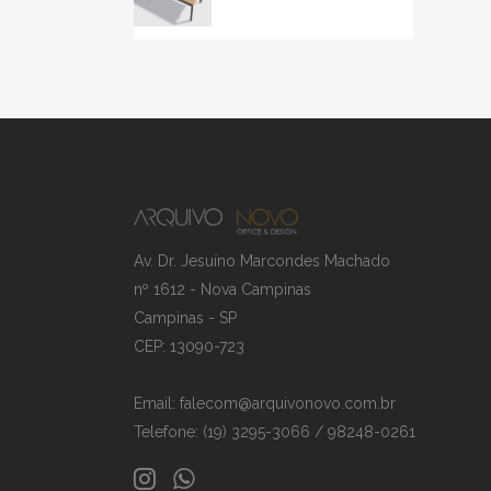
Av. Dr. Jesuíno Marcondes Machado
nº 1612 - Nova Campinas
Campinas - SP
CEP: 13090-723
Email: falecom@arquivonovo.com.br
Telefone: (19) 3295-3066 / 98248-0261