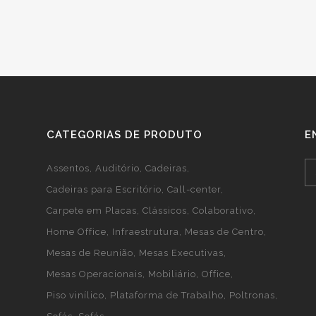
CATEGORIAS DE PRODUTO
E
Assentos
Auditório
Cadeiras
Cadeiras para Escritório
Call-center
Carpete em Placas
Clássicos
Colaborativo
Home Office
Infraestrutura
Mesas de Centro
Mesas de Reunião
Mesas Executivas
Mesas Operacionais
Mobiliário
Office
Piso vinílico
Plataforma de Trabalho
Poltronas