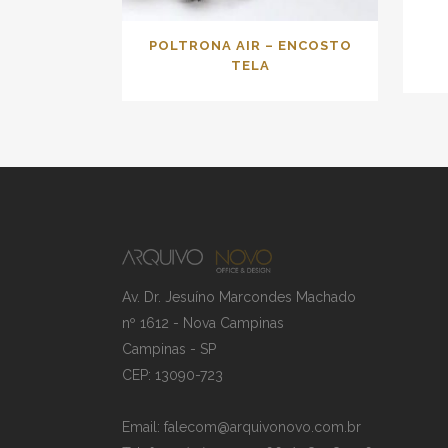
POLTRONA AIR – ENCOSTO
TELA
Av. Dr. Jesuíno Marcondes Machado
nº 1612 - Nova Campinas
Campinas - SP
CEP: 13090-723
Email: falecom@arquivonovo.com.br