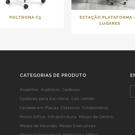
POLTRONA C3
ESTAÇÃO PLATAFORMA –
LUGARES
CATEGORIAS DE PRODUTO
E
Assentos
Auditório
Cadeiras
Cadeiras para Escritório
Call-center
Carpete em Placas
Clássicos
Colaborativo
Home Office
Infraestrutura
Mesas de Centro
Mesas de Reunião
Mesas Executivas
Mesas Operacionais
Mobiliário
Office