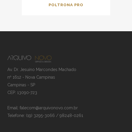
POLTRONA PRO
Av. Dr. Jesuíno Marcondes Machado
nº 1612 - Nova Campinas
Campinas - SP
CEP: 13090-723
Email: falecom@arquivonovo.com.br
Telefone: (19) 3295-3066 / 98248-0261