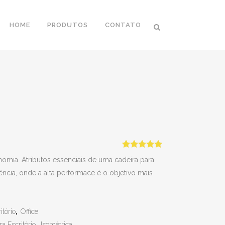
HOME
PRODUTOS
CONTATO
Avaliado
1
nomia. Atributos essenciais de uma cadeira para
como
5.00
de 5, com
ência, onde a alta performace é o objetivo mais
baseado
em
avaliação
de cliente
itório
,
Office
a Escritório
,
Isométrica