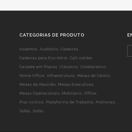
CATEGORIAS DE PRODUTO
E
Assentos
Auditório
Cadeiras
Cadeiras para Escritório
Call-center
Carpete em Placas
Clássicos
Colaborativo
Home Office
Infraestrutura
Mesas de Centro
Mesas de Reunião
Mesas Executivas
Mesas Operacionais
Mobiliário
Office
Piso vinílico
Plataforma de Trabalho
Poltronas
Sofás
Sofás