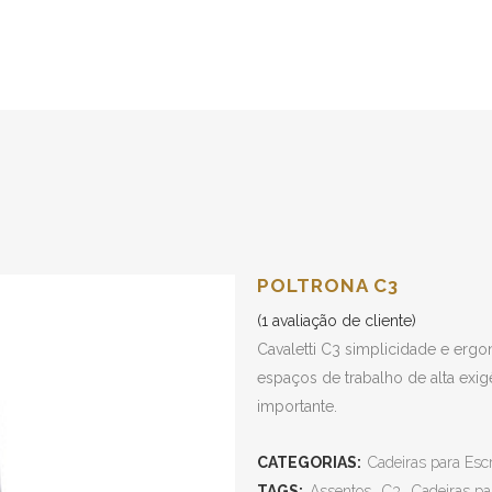
POLTRONA C3
(
1
avaliação de cliente)
Cavaletti C3 simplicidade e ergo
espaços de trabalho de alta exig
importante.
CATEGORIAS:
Cadeiras para Escr
TAGS:
Assentos
,
C3
,
Cadeiras par