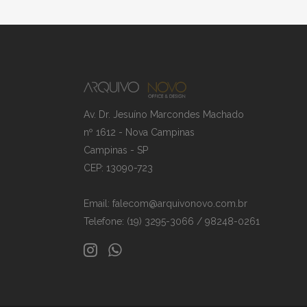
Av. Dr. Jesuíno Marcondes Machado
nº 1612 - Nova Campinas
Campinas - SP
CEP: 13090-723
Email: falecom@arquivonovo.com.br
Telefone: (19) 3295-3066 / 98248-0261